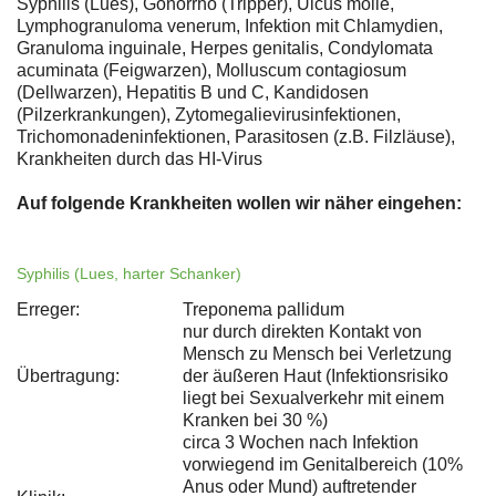
Syphilis (Lues), Gonorrhö (Tripper), Ulcus molle,
Lymphogranuloma venerum, Infektion mit Chlamydien,
Granuloma inguinale, Herpes genitalis, Condylomata
acuminata (Feigwarzen), Molluscum contagiosum
(Dellwarzen), Hepatitis B und C, Kandidosen
(Pilzerkrankungen), Zytomegalievirusinfektionen,
Trichomonadeninfektionen, Parasitosen (z.B. Filzläuse),
Krankheiten durch das HI-Virus
Auf folgende Krankheiten wollen wir näher eingehen:
Syphilis (Lues, harter Schanker)
Erreger:
Treponema pallidum
nur durch direkten Kontakt von
Mensch zu Mensch bei Verletzung
Übertragung:
der äußeren Haut (Infektionsrisiko
liegt bei Sexualverkehr mit einem
Kranken bei 30 %)
circa 3 Wochen nach Infektion
vorwiegend im Genitalbereich (10%
Anus oder Mund) auftretender