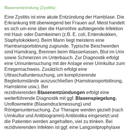
Blasenentzündung (Zystitis)
Eine Zystitis ist eine akute Entzündung der Harnblase. Die
Erkrankung tritt überwiegend bei Frauen auf. Meist handelt
es sich um eine über die Harnröhre aufsteigende Infektion
mit Haut- oder Darmkeimen (z.B. E. coli, Enterokokken,
Staphylokokken). Beim Mann liegt meistens eine
Harntransportstörung zugrunde. Typische Beschwerden
sind Harndrang, Brennen beim Wasserlassen, Blut im Urin
sowie Schmerzen im Unterbauch. Zur Diagnostik erfolgt
eine Urinuntersuchung mit der Anlage einer Urinkultur zum
Erregernachweis. Zusätzlich erfolgt eine
Ultraschalluntersuchung, um komplizierende
Begleitumstände auszuschließen (Harnstransportstörung,
Harnsteine usw.). Bei
rezidivierenden
Blasenentzündungen
erfolgt eine
weiterführende Diagnostik mit ggf.
Blasenspiegelung
,
Uroflowmetrie (Blasendruckmessung) und
Röntgenuntersuchung. Zur Therapie werden gezielt (nach
Urinkultur und Antibiogramm) Antibiotika eingesetzt und
die Patienten werden angehalten, viel zu trinken. Bei
rezidivierenden Infekten ist ggf. eine Langzeitprophylaxe