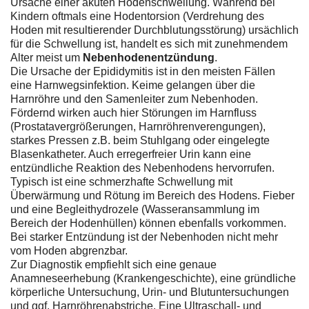
Ursache einer akuten Hodenschwellung. Während bei
Kindern oftmals eine Hodentorsion (Verdrehung des
Hoden mit resultierender Durchblutungsstörung) ursächlich
für die Schwellung ist, handelt es sich mit zunehmendem
Alter meist um
Nebenhodenentzündung
.
Die Ursache der Epididymitis ist in den meisten Fällen
eine Harnwegsinfektion. Keime gelangen über die
Harnröhre und den Samenleiter zum Nebenhoden.
Fördernd wirken auch hier Störungen im Harnfluss
(Prostatavergrößerungen, Harnröhrenverengungen),
starkes Pressen z.B. beim Stuhlgang oder eingelegte
Blasenkatheter. Auch erregerfreier Urin kann eine
entzündliche Reaktion des Nebenhodens hervorrufen.
Typisch ist eine schmerzhafte Schwellung mit
Überwärmung und Rötung im Bereich des Hodens. Fieber
und eine Begleithydrozele (Wasseransammlung im
Bereich der Hodenhüllen) können ebenfalls vorkommen.
Bei starker Entzündung ist der Nebenhoden nicht mehr
vom Hoden abgrenzbar.
Zur Diagnostik empfiehlt sich eine genaue
Anamneseerhebung (Krankengeschichte), eine gründliche
körperliche Untersuchung, Urin- und Blutuntersuchungen
und ggf. Harnröhrenabstriche. Eine Ultraschall- und