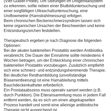
(Vier-Gläser-Probe). Um Störungen im Urogenitalsystem
zu erkennen, sollte neben einer Blutbilduntersuchung und
einer sorgfältigen Ultraschalluntersuchung, eine
Uroflowmetrie (Harnstrahlmessung) erfolgen.
Beim chronischen Beckenschmerzsyndrom lassen sich
keine organischen Ursachen der Beschwerden und keine
Entzündungszeichen feststellen.
Therapeutisch ergeben je nach Diagnose die folgenden
Optionen:
Bei der akuten bakteriellen Prostatitis werden Antibiotika
verabreicht. Die Dauer der Einnahme sollte mindestens 4
Wochen betragen, um der Entwicklung einer chronischen
bakteriellen Prostatitis vorzubeugen. Zusätzlich empfiehlt
sich eine schmerz- und entzündungshemmende Therapie.
Bei deutlicher Restharnbildung (unvollständige
Blasenentleerung) ist eine Harnableitung mittels
Bauchdeckenkatheter erforderlich.
Ein Prostataabszess muss operativ saniert werden (z.B.
durch Punktion). Die Eiteransammlung muss in jedem Fall
entfernt werden, da es sich um einen abgekapselten
Prozess handelt und somit eine alleinige antibiotische
Therapie nicht ausreichend ist.