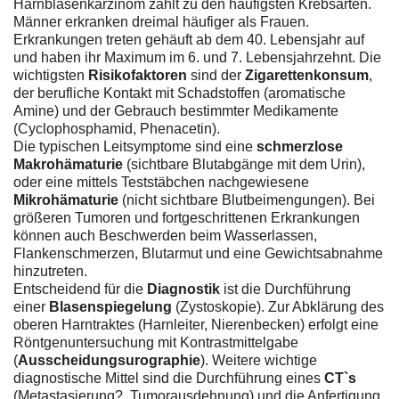
Harnblasenkarzinom zählt zu den häufigsten Krebsarten.
Männer erkranken dreimal häufiger als Frauen.
Erkrankungen treten gehäuft ab dem 40. Lebensjahr auf
und haben ihr Maximum im 6. und 7. Lebensjahrzehnt. Die
wichtigsten
Risikofaktoren
sind der
Zigarettenkonsum
,
der berufliche Kontakt mit Schadstoffen (aromatische
Amine) und der Gebrauch bestimmter Medikamente
(Cyclophosphamid, Phenacetin).
Die typischen Leitsymptome sind eine
schmerzlose
Makrohämaturie
(sichtbare Blutabgänge mit dem Urin),
oder eine mittels Teststäbchen nachgewiesene
Mikrohämaturie
(nicht sichtbare Blutbeimengungen). Bei
größeren Tumoren und fortgeschrittenen Erkrankungen
können auch Beschwerden beim Wasserlassen,
Flankenschmerzen, Blutarmut und eine Gewichtsabnahme
hinzutreten.
Entscheidend für die
Diagnostik
ist die Durchführung
einer
Blasenspiegelung
(Zystoskopie). Zur Abklärung des
oberen Harntraktes (Harnleiter, Nierenbecken) erfolgt eine
Röntgenuntersuchung mit Kontrastmittelgabe
(
Ausscheidungsurographie
). Weitere wichtige
diagnostische Mittel sind die Durchführung eines
CT`s
(Metastasierung?, Tumorausdehnung) und die Anfertigung