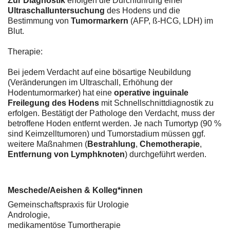
Zur Diagnostik
erfolgen die Durchführung einer
Ultraschalluntersuchung
des Hodens und die
Bestimmung von
Tumormarkern
(AFP, ß-HCG, LDH) im
Blut.
Therapie:
Bei jedem Verdacht auf eine bösartige Neubildung
(Veränderungen im Ultraschall, Erhöhung der
Hodentumormarker) hat eine
operative inguinale
Freilegung des Hodens
mit Schnellschnittdiagnostik zu
erfolgen. Bestätigt der Pathologe den Verdacht, muss der
betroffene Hoden entfernt werden. Je nach Tumortyp (90 %
sind Keimzelltumoren) und Tumorstadium müssen ggf.
weitere Maßnahmen (
Bestrahlung
,
Chemotherapie
,
Entfernung von Lymphknoten
) durchgeführt werden.
Meschede/Aeishen & Kolleg*innen
Gemeinschaftspraxis für Urologie
Andrologie,
medikamentöse Tumortherapie