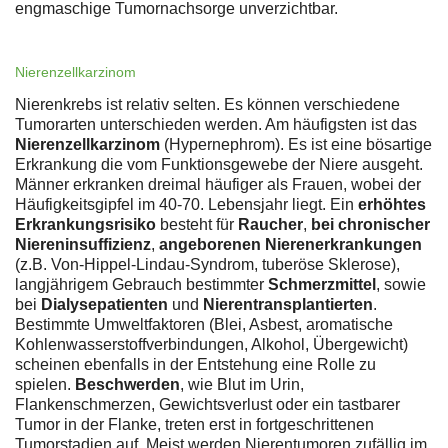
engmaschige Tumornachsorge unverzichtbar.
Nierenzellkarzinom
Nierenkrebs ist relativ selten. Es können verschiedene
Tumorarten unterschieden werden. Am häufigsten ist das
Nierenzellkarzinom
(Hypernephrom). Es ist eine bösartige
Erkrankung die vom Funktionsgewebe der Niere ausgeht.
Männer erkranken dreimal häufiger als Frauen, wobei der
Häufigkeitsgipfel im 40-70. Lebensjahr liegt. Ein
erhöhtes
Erkrankungsrisiko
besteht für
Raucher
,
bei chronischer
Niereninsuffizienz
,
angeborenen Nierenerkrankungen
(z.B. Von-Hippel-Lindau-Syndrom, tuberöse Sklerose),
langjährigem Gebrauch bestimmter
Schmerzmittel
, sowie
bei
Dialysepatienten
und
Nierentransplantierten
.
Bestimmte Umweltfaktoren (Blei, Asbest, aromatische
Kohlenwasserstoffverbindungen, Alkohol, Übergewicht)
scheinen ebenfalls in der Entstehung eine Rolle zu
spielen.
Beschwerden
, wie Blut im Urin,
Flankenschmerzen, Gewichtsverlust oder ein tastbarer
Tumor in der Flanke, treten erst in fortgeschrittenen
Tumorstadien auf. Meist werden Nierentumoren zufällig im