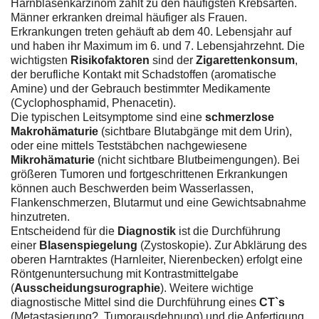
Harnblasenkarzinom zählt zu den häufigsten Krebsarten.
Männer erkranken dreimal häufiger als Frauen.
Erkrankungen treten gehäuft ab dem 40. Lebensjahr auf
und haben ihr Maximum im 6. und 7. Lebensjahrzehnt. Die
wichtigsten
Risikofaktoren
sind der
Zigarettenkonsum
,
der berufliche Kontakt mit Schadstoffen (aromatische
Amine) und der Gebrauch bestimmter Medikamente
(Cyclophosphamid, Phenacetin).
Die typischen Leitsymptome sind eine
schmerzlose
Makrohämaturie
(sichtbare Blutabgänge mit dem Urin),
oder eine mittels Teststäbchen nachgewiesene
Mikrohämaturie
(nicht sichtbare Blutbeimengungen). Bei
größeren Tumoren und fortgeschrittenen Erkrankungen
können auch Beschwerden beim Wasserlassen,
Flankenschmerzen, Blutarmut und eine Gewichtsabnahme
hinzutreten.
Entscheidend für die
Diagnostik
ist die Durchführung
einer
Blasenspiegelung
(Zystoskopie). Zur Abklärung des
oberen Harntraktes (Harnleiter, Nierenbecken) erfolgt eine
Röntgenuntersuchung mit Kontrastmittelgabe
(
Ausscheidungsurographie
). Weitere wichtige
diagnostische Mittel sind die Durchführung eines
CT`s
(Metastasierung?, Tumorausdehnung) und die Anfertigung