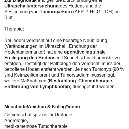
Zur Diagnostik
erfolgen die Durchführung einer
Ultraschalluntersuchung
des Hodens und die
Bestimmung von
Tumormarkern
(AFP, ß-HCG, LDH) im
Blut.
Therapie:
Bei jedem Verdacht auf eine bösartige Neubildung
(Veränderungen im Ultraschall, Erhöhung der
Hodentumormarker) hat eine
operative inguinale
Freilegung des Hodens
mit Schnellschnittdiagnostik zu
erfolgen. Bestätigt der Pathologe den Verdacht, muss der
betroffene Hoden entfernt werden. Je nach Tumortyp (90 %
sind Keimzelltumoren) und Tumorstadium müssen ggf.
weitere Maßnahmen (
Bestrahlung
,
Chemotherapie
,
Entfernung von Lymphknoten
) durchgeführt werden.
Meschede/Aeishen & Kolleg*innen
Gemeinschaftspraxis für Urologie
Andrologie,
medikamentöse Tumortherapie