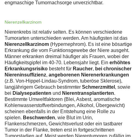
engmaschige Tumornachsorge unverzichtbar.
Nierenzellkarzinom
Nierenkrebs ist relativ selten. Es können verschiedene
Tumorarten unterschieden werden. Am häufigsten ist das
Nierenzellkarzinom
(Hypernephrom). Es ist eine bösartige
Erkrankung die vom Funktionsgewebe der Niere ausgeht.
Männer erkranken dreimal häufiger als Frauen, wobei der
Häufigkeitsgipfel im 40-70. Lebensjahr liegt. Ein
erhöhtes
Erkrankungsrisiko
besteht für
Raucher
,
bei chronischer
Niereninsuffizienz
,
angeborenen Nierenerkrankungen
(z.B. Von-Hippel-Lindau-Syndrom, tuberöse Sklerose),
langjährigem Gebrauch bestimmter
Schmerzmittel
, sowie
bei
Dialysepatienten
und
Nierentransplantierten
.
Bestimmte Umweltfaktoren (Blei, Asbest, aromatische
Kohlenwasserstoffverbindungen, Alkohol, Übergewicht)
scheinen ebenfalls in der Entstehung eine Rolle zu
spielen.
Beschwerden
, wie Blut im Urin,
Flankenschmerzen, Gewichtsverlust oder ein tastbarer
Tumor in der Flanke, treten erst in fortgeschrittenen
Tumorstadien auf. Meist werden Nierentumoren zufällig im