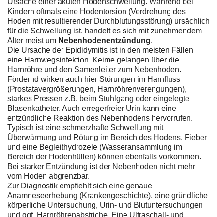
Ursache einer akuten Hodenschwellung. Während bei
Kindern oftmals eine Hodentorsion (Verdrehung des
Hoden mit resultierender Durchblutungsstörung) ursächlich
für die Schwellung ist, handelt es sich mit zunehmendem
Alter meist um
Nebenhodenentzündung
.
Die Ursache der Epididymitis ist in den meisten Fällen
eine Harnwegsinfektion. Keime gelangen über die
Harnröhre und den Samenleiter zum Nebenhoden.
Fördernd wirken auch hier Störungen im Harnfluss
(Prostatavergrößerungen, Harnröhrenverengungen),
starkes Pressen z.B. beim Stuhlgang oder eingelegte
Blasenkatheter. Auch erregerfreier Urin kann eine
entzündliche Reaktion des Nebenhodens hervorrufen.
Typisch ist eine schmerzhafte Schwellung mit
Überwärmung und Rötung im Bereich des Hodens. Fieber
und eine Begleithydrozele (Wasseransammlung im
Bereich der Hodenhüllen) können ebenfalls vorkommen.
Bei starker Entzündung ist der Nebenhoden nicht mehr
vom Hoden abgrenzbar.
Zur Diagnostik empfiehlt sich eine genaue
Anamneseerhebung (Krankengeschichte), eine gründliche
körperliche Untersuchung, Urin- und Blutuntersuchungen
und ggf. Harnröhrenabstriche. Eine Ultraschall- und