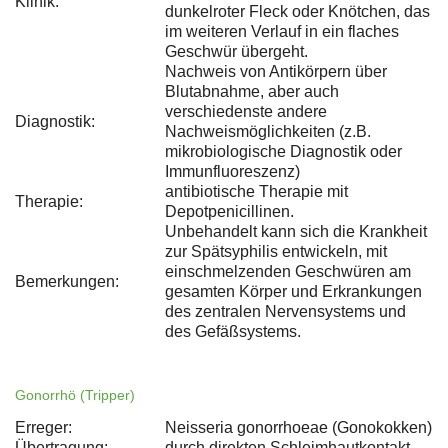
Klinik:
dunkelroter Fleck oder Knötchen, das
im weiteren Verlauf in ein flaches
Geschwür übergeht.
Nachweis von Antikörpern über
Blutabnahme, aber auch
verschiedenste andere
Diagnostik:
Nachweismöglichkeiten (z.B.
mikrobiologische Diagnostik oder
Immunfluoreszenz)
antibiotische Therapie mit
Therapie:
Depotpenicillinen.
Unbehandelt kann sich die Krankheit
zur Spätsyphilis entwickeln, mit
einschmelzenden Geschwüren am
Bemerkungen:
gesamten Körper und Erkrankungen
des zentralen Nervensystems und
des Gefäßsystems.
Gonorrhö (Tripper)
Erreger:
Neisseria gonorrhoeae (Gonokokken)
Übertragung:
durch direkten Schleimhautkontakt