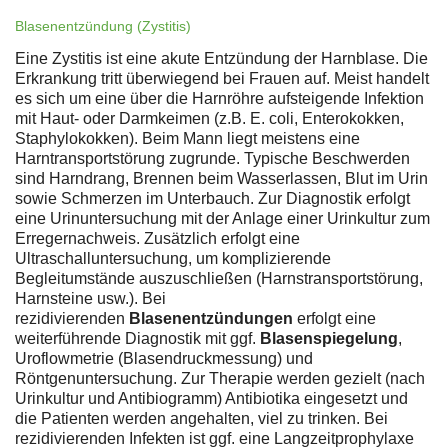
Blasenentzündung (Zystitis)
Eine Zystitis ist eine akute Entzündung der Harnblase. Die
Erkrankung tritt überwiegend bei Frauen auf. Meist handelt
es sich um eine über die Harnröhre aufsteigende Infektion
mit Haut- oder Darmkeimen (z.B. E. coli, Enterokokken,
Staphylokokken). Beim Mann liegt meistens eine
Harntransportstörung zugrunde. Typische Beschwerden
sind Harndrang, Brennen beim Wasserlassen, Blut im Urin
sowie Schmerzen im Unterbauch. Zur Diagnostik erfolgt
eine Urinuntersuchung mit der Anlage einer Urinkultur zum
Erregernachweis. Zusätzlich erfolgt eine
Ultraschalluntersuchung, um komplizierende
Begleitumstände auszuschließen (Harnstransportstörung,
Harnsteine usw.). Bei
rezidivierenden
Blasenentzündungen
erfolgt eine
weiterführende Diagnostik mit ggf.
Blasenspiegelung
,
Uroflowmetrie (Blasendruckmessung) und
Röntgenuntersuchung. Zur Therapie werden gezielt (nach
Urinkultur und Antibiogramm) Antibiotika eingesetzt und
die Patienten werden angehalten, viel zu trinken. Bei
rezidivierenden Infekten ist ggf. eine Langzeitprophylaxe