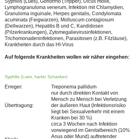
Syphilis (Lues), Gonorrhö (Tripper), Ulcus molle,
Lymphogranuloma venerum, Infektion mit Chlamydien,
Granuloma inguinale, Herpes genitalis, Condylomata
acuminata (Feigwarzen), Molluscum contagiosum
(Dellwarzen), Hepatitis B und C, Kandidosen
(Pilzerkrankungen), Zytomegalievirusinfektionen,
Trichomonadeninfektionen, Parasitosen (z.B. Filzläuse),
Krankheiten durch das HI-Virus
Auf folgende Krankheiten wollen wir näher eingehen:
Syphilis (Lues, harter Schanker)
Erreger:
Treponema pallidum
nur durch direkten Kontakt von
Mensch zu Mensch bei Verletzung
Übertragung:
der äußeren Haut (Infektionsrisiko
liegt bei Sexualverkehr mit einem
Kranken bei 30 %)
circa 3 Wochen nach Infektion
vorwiegend im Genitalbereich (10%
Anus oder Mund) auftretender