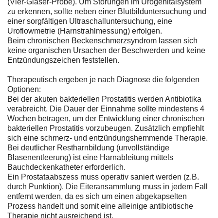
(Vier-Gläser-Probe). Um Störungen im Urogenitalsystem
zu erkennen, sollte neben einer Blutbilduntersuchung und
einer sorgfältigen Ultraschalluntersuchung, eine
Uroflowmetrie (Harnstrahlmessung) erfolgen.
Beim chronischen Beckenschmerzsyndrom lassen sich
keine organischen Ursachen der Beschwerden und keine
Entzündungszeichen feststellen.
Therapeutisch ergeben je nach Diagnose die folgenden
Optionen:
Bei der akuten bakteriellen Prostatitis werden Antibiotika
verabreicht. Die Dauer der Einnahme sollte mindestens 4
Wochen betragen, um der Entwicklung einer chronischen
bakteriellen Prostatitis vorzubeugen. Zusätzlich empfiehlt
sich eine schmerz- und entzündungshemmende Therapie.
Bei deutlicher Restharnbildung (unvollständige
Blasenentleerung) ist eine Harnableitung mittels
Bauchdeckenkatheter erforderlich.
Ein Prostataabszess muss operativ saniert werden (z.B.
durch Punktion). Die Eiteransammlung muss in jedem Fall
entfernt werden, da es sich um einen abgekapselten
Prozess handelt und somit eine alleinige antibiotische
Therapie nicht ausreichend ist.