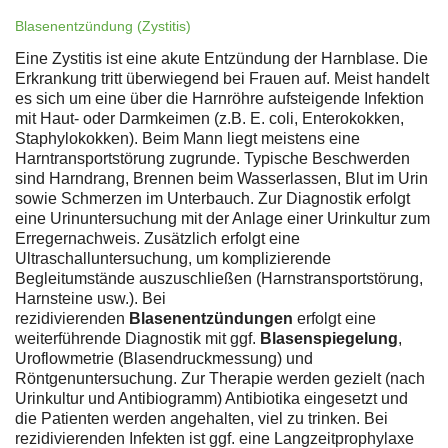
Blasenentzündung (Zystitis)
Eine Zystitis ist eine akute Entzündung der Harnblase. Die
Erkrankung tritt überwiegend bei Frauen auf. Meist handelt
es sich um eine über die Harnröhre aufsteigende Infektion
mit Haut- oder Darmkeimen (z.B. E. coli, Enterokokken,
Staphylokokken). Beim Mann liegt meistens eine
Harntransportstörung zugrunde. Typische Beschwerden
sind Harndrang, Brennen beim Wasserlassen, Blut im Urin
sowie Schmerzen im Unterbauch. Zur Diagnostik erfolgt
eine Urinuntersuchung mit der Anlage einer Urinkultur zum
Erregernachweis. Zusätzlich erfolgt eine
Ultraschalluntersuchung, um komplizierende
Begleitumstände auszuschließen (Harnstransportstörung,
Harnsteine usw.). Bei
rezidivierenden
Blasenentzündungen
erfolgt eine
weiterführende Diagnostik mit ggf.
Blasenspiegelung
,
Uroflowmetrie (Blasendruckmessung) und
Röntgenuntersuchung. Zur Therapie werden gezielt (nach
Urinkultur und Antibiogramm) Antibiotika eingesetzt und
die Patienten werden angehalten, viel zu trinken. Bei
rezidivierenden Infekten ist ggf. eine Langzeitprophylaxe