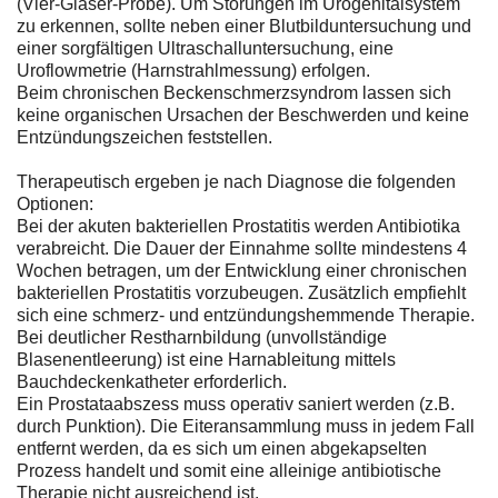
(Vier-Gläser-Probe). Um Störungen im Urogenitalsystem
zu erkennen, sollte neben einer Blutbilduntersuchung und
einer sorgfältigen Ultraschalluntersuchung, eine
Uroflowmetrie (Harnstrahlmessung) erfolgen.
Beim chronischen Beckenschmerzsyndrom lassen sich
keine organischen Ursachen der Beschwerden und keine
Entzündungszeichen feststellen.
Therapeutisch ergeben je nach Diagnose die folgenden
Optionen:
Bei der akuten bakteriellen Prostatitis werden Antibiotika
verabreicht. Die Dauer der Einnahme sollte mindestens 4
Wochen betragen, um der Entwicklung einer chronischen
bakteriellen Prostatitis vorzubeugen. Zusätzlich empfiehlt
sich eine schmerz- und entzündungshemmende Therapie.
Bei deutlicher Restharnbildung (unvollständige
Blasenentleerung) ist eine Harnableitung mittels
Bauchdeckenkatheter erforderlich.
Ein Prostataabszess muss operativ saniert werden (z.B.
durch Punktion). Die Eiteransammlung muss in jedem Fall
entfernt werden, da es sich um einen abgekapselten
Prozess handelt und somit eine alleinige antibiotische
Therapie nicht ausreichend ist.