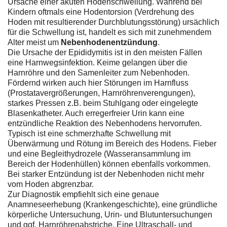
Ursache einer akuten Hodenschwellung. Während bei
Kindern oftmals eine Hodentorsion (Verdrehung des
Hoden mit resultierender Durchblutungsstörung) ursächlich
für die Schwellung ist, handelt es sich mit zunehmendem
Alter meist um
Nebenhodenentzündung
.
Die Ursache der Epididymitis ist in den meisten Fällen
eine Harnwegsinfektion. Keime gelangen über die
Harnröhre und den Samenleiter zum Nebenhoden.
Fördernd wirken auch hier Störungen im Harnfluss
(Prostatavergrößerungen, Harnröhrenverengungen),
starkes Pressen z.B. beim Stuhlgang oder eingelegte
Blasenkatheter. Auch erregerfreier Urin kann eine
entzündliche Reaktion des Nebenhodens hervorrufen.
Typisch ist eine schmerzhafte Schwellung mit
Überwärmung und Rötung im Bereich des Hodens. Fieber
und eine Begleithydrozele (Wasseransammlung im
Bereich der Hodenhüllen) können ebenfalls vorkommen.
Bei starker Entzündung ist der Nebenhoden nicht mehr
vom Hoden abgrenzbar.
Zur Diagnostik empfiehlt sich eine genaue
Anamneseerhebung (Krankengeschichte), eine gründliche
körperliche Untersuchung, Urin- und Blutuntersuchungen
und ggf. Harnröhrenabstriche. Eine Ultraschall- und