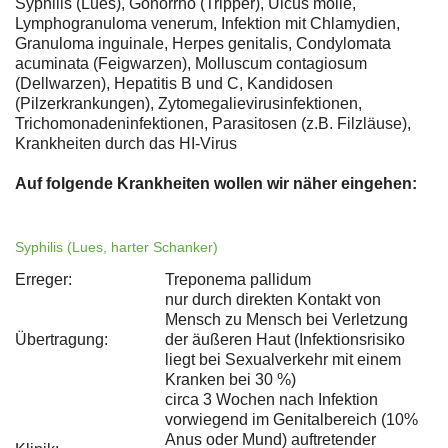
Syphilis (Lues), Gonorrhö (Tripper), Ulcus molle,
Lymphogranuloma venerum, Infektion mit Chlamydien,
Granuloma inguinale, Herpes genitalis, Condylomata
acuminata (Feigwarzen), Molluscum contagiosum
(Dellwarzen), Hepatitis B und C, Kandidosen
(Pilzerkrankungen), Zytomegalievirusinfektionen,
Trichomonadeninfektionen, Parasitosen (z.B. Filzläuse),
Krankheiten durch das HI-Virus
Auf folgende Krankheiten wollen wir näher eingehen:
Syphilis (Lues, harter Schanker)
Erreger:
Treponema pallidum
nur durch direkten Kontakt von
Mensch zu Mensch bei Verletzung
Übertragung:
der äußeren Haut (Infektionsrisiko
liegt bei Sexualverkehr mit einem
Kranken bei 30 %)
circa 3 Wochen nach Infektion
vorwiegend im Genitalbereich (10%
Anus oder Mund) auftretender