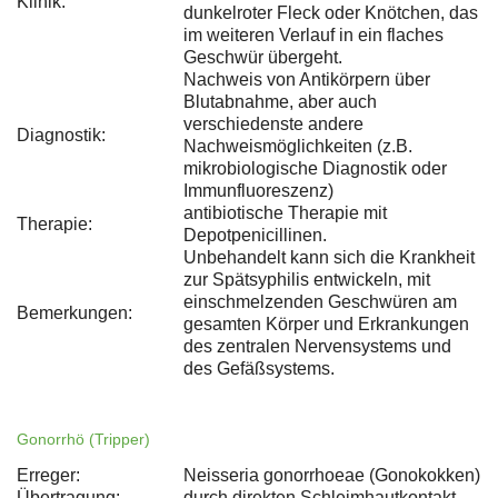
Klinik:
dunkelroter Fleck oder Knötchen, das
im weiteren Verlauf in ein flaches
Geschwür übergeht.
Nachweis von Antikörpern über
Blutabnahme, aber auch
verschiedenste andere
Diagnostik:
Nachweismöglichkeiten (z.B.
mikrobiologische Diagnostik oder
Immunfluoreszenz)
antibiotische Therapie mit
Therapie:
Depotpenicillinen.
Unbehandelt kann sich die Krankheit
zur Spätsyphilis entwickeln, mit
einschmelzenden Geschwüren am
Bemerkungen:
gesamten Körper und Erkrankungen
des zentralen Nervensystems und
des Gefäßsystems.
Gonorrhö (Tripper)
Erreger:
Neisseria gonorrhoeae (Gonokokken)
Übertragung:
durch direkten Schleimhautkontakt