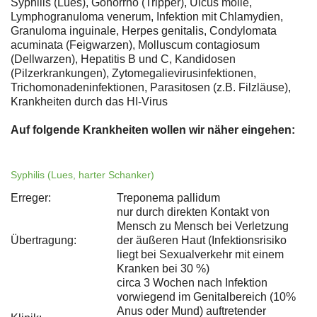
Syphilis (Lues), Gonorrhö (Tripper), Ulcus molle,
Lymphogranuloma venerum, Infektion mit Chlamydien,
Granuloma inguinale, Herpes genitalis, Condylomata
acuminata (Feigwarzen), Molluscum contagiosum
(Dellwarzen), Hepatitis B und C, Kandidosen
(Pilzerkrankungen), Zytomegalievirusinfektionen,
Trichomonadeninfektionen, Parasitosen (z.B. Filzläuse),
Krankheiten durch das HI-Virus
Auf folgende Krankheiten wollen wir näher eingehen:
Syphilis (Lues, harter Schanker)
Erreger:
Treponema pallidum
nur durch direkten Kontakt von
Mensch zu Mensch bei Verletzung
Übertragung:
der äußeren Haut (Infektionsrisiko
liegt bei Sexualverkehr mit einem
Kranken bei 30 %)
circa 3 Wochen nach Infektion
vorwiegend im Genitalbereich (10%
Anus oder Mund) auftretender