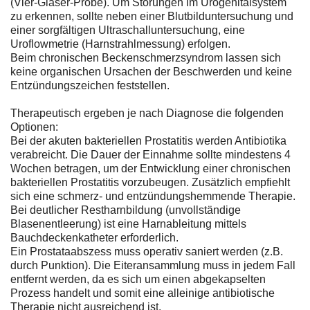
(Vier-Gläser-Probe). Um Störungen im Urogenitalsystem
zu erkennen, sollte neben einer Blutbilduntersuchung und
einer sorgfältigen Ultraschalluntersuchung, eine
Uroflowmetrie (Harnstrahlmessung) erfolgen.
Beim chronischen Beckenschmerzsyndrom lassen sich
keine organischen Ursachen der Beschwerden und keine
Entzündungszeichen feststellen.
Therapeutisch ergeben je nach Diagnose die folgenden
Optionen:
Bei der akuten bakteriellen Prostatitis werden Antibiotika
verabreicht. Die Dauer der Einnahme sollte mindestens 4
Wochen betragen, um der Entwicklung einer chronischen
bakteriellen Prostatitis vorzubeugen. Zusätzlich empfiehlt
sich eine schmerz- und entzündungshemmende Therapie.
Bei deutlicher Restharnbildung (unvollständige
Blasenentleerung) ist eine Harnableitung mittels
Bauchdeckenkatheter erforderlich.
Ein Prostataabszess muss operativ saniert werden (z.B.
durch Punktion). Die Eiteransammlung muss in jedem Fall
entfernt werden, da es sich um einen abgekapselten
Prozess handelt und somit eine alleinige antibiotische
Therapie nicht ausreichend ist.