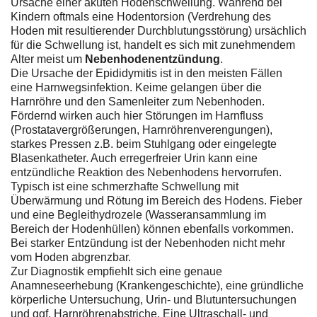
Ursache einer akuten Hodenschwellung. Während bei
Kindern oftmals eine Hodentorsion (Verdrehung des
Hoden mit resultierender Durchblutungsstörung) ursächlich
für die Schwellung ist, handelt es sich mit zunehmendem
Alter meist um
Nebenhodenentzündung
.
Die Ursache der Epididymitis ist in den meisten Fällen
eine Harnwegsinfektion. Keime gelangen über die
Harnröhre und den Samenleiter zum Nebenhoden.
Fördernd wirken auch hier Störungen im Harnfluss
(Prostatavergrößerungen, Harnröhrenverengungen),
starkes Pressen z.B. beim Stuhlgang oder eingelegte
Blasenkatheter. Auch erregerfreier Urin kann eine
entzündliche Reaktion des Nebenhodens hervorrufen.
Typisch ist eine schmerzhafte Schwellung mit
Überwärmung und Rötung im Bereich des Hodens. Fieber
und eine Begleithydrozele (Wasseransammlung im
Bereich der Hodenhüllen) können ebenfalls vorkommen.
Bei starker Entzündung ist der Nebenhoden nicht mehr
vom Hoden abgrenzbar.
Zur Diagnostik empfiehlt sich eine genaue
Anamneseerhebung (Krankengeschichte), eine gründliche
körperliche Untersuchung, Urin- und Blutuntersuchungen
und ggf. Harnröhrenabstriche. Eine Ultraschall- und