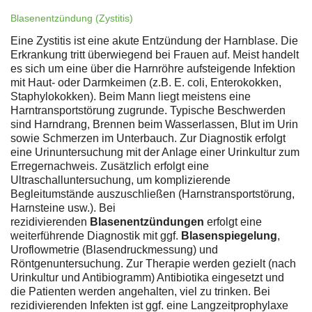
Blasenentzündung (Zystitis)
Eine Zystitis ist eine akute Entzündung der Harnblase. Die
Erkrankung tritt überwiegend bei Frauen auf. Meist handelt
es sich um eine über die Harnröhre aufsteigende Infektion
mit Haut- oder Darmkeimen (z.B. E. coli, Enterokokken,
Staphylokokken). Beim Mann liegt meistens eine
Harntransportstörung zugrunde. Typische Beschwerden
sind Harndrang, Brennen beim Wasserlassen, Blut im Urin
sowie Schmerzen im Unterbauch. Zur Diagnostik erfolgt
eine Urinuntersuchung mit der Anlage einer Urinkultur zum
Erregernachweis. Zusätzlich erfolgt eine
Ultraschalluntersuchung, um komplizierende
Begleitumstände auszuschließen (Harnstransportstörung,
Harnsteine usw.). Bei
rezidivierenden
Blasenentzündungen
erfolgt eine
weiterführende Diagnostik mit ggf.
Blasenspiegelung
,
Uroflowmetrie (Blasendruckmessung) und
Röntgenuntersuchung. Zur Therapie werden gezielt (nach
Urinkultur und Antibiogramm) Antibiotika eingesetzt und
die Patienten werden angehalten, viel zu trinken. Bei
rezidivierenden Infekten ist ggf. eine Langzeitprophylaxe