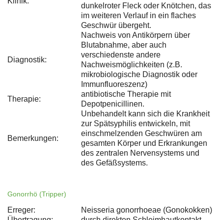
Klinik:
dunkelroter Fleck oder Knötchen, das
im weiteren Verlauf in ein flaches
Geschwür übergeht.
Nachweis von Antikörpern über
Blutabnahme, aber auch
verschiedenste andere
Diagnostik:
Nachweismöglichkeiten (z.B.
mikrobiologische Diagnostik oder
Immunfluoreszenz)
antibiotische Therapie mit
Therapie:
Depotpenicillinen.
Unbehandelt kann sich die Krankheit
zur Spätsyphilis entwickeln, mit
einschmelzenden Geschwüren am
Bemerkungen:
gesamten Körper und Erkrankungen
des zentralen Nervensystems und
des Gefäßsystems.
Gonorrhö (Tripper)
Erreger:
Neisseria gonorrhoeae (Gonokokken)
Übertragung:
durch direkten Schleimhautkontakt